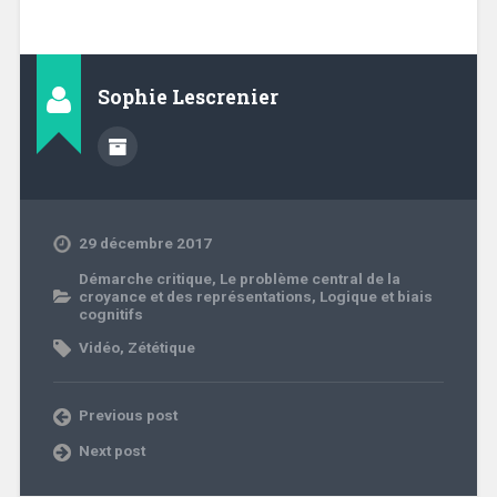
Sophie Lescrenier
29 décembre 2017
Démarche critique
,
Le problème central de la
croyance et des représentations
,
Logique et biais
cognitifs
Vidéo
,
Zététique
Previous post
Next post