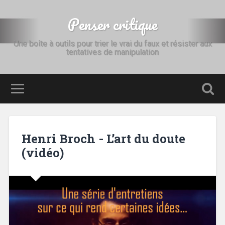
Penser critique
Une boîte à outils pour trier le vrai du faux et résister aux
tentatives de manipulation
Henri Broch - L’art du doute
(vidéo)