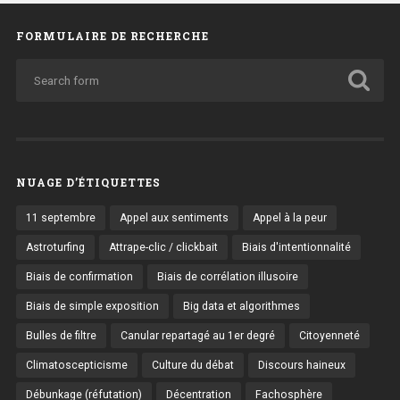
FORMULAIRE DE RECHERCHE
NUAGE D’ÉTIQUETTES
11 septembre
Appel aux sentiments
Appel à la peur
Astroturfing
Attrape-clic / clickbait
Biais d'intentionnalité
Biais de confirmation
Biais de corrélation illusoire
Biais de simple exposition
Big data et algorithmes
Bulles de filtre
Canular repartagé au 1er degré
Citoyenneté
Climatoscepticisme
Culture du débat
Discours haineux
Débunkage (réfutation)
Décentration
Fachosphère