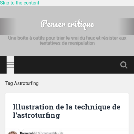
Skip to the content
Penser critique
Une boîte à outils pour trier le vrai du faux et résister aux
tentatives de manipulation
Toggl
searc
field
Tag
Astroturfing
Illustration de la technique de
l’astroturfing