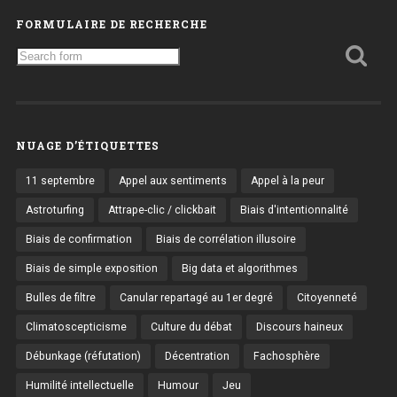
FORMULAIRE DE RECHERCHE
Search
for:
NUAGE D’ÉTIQUETTES
11 septembre
Appel aux sentiments
Appel à la peur
Astroturfing
Attrape-clic / clickbait
Biais d'intentionnalité
Biais de confirmation
Biais de corrélation illusoire
Biais de simple exposition
Big data et algorithmes
Bulles de filtre
Canular repartagé au 1er degré
Citoyenneté
Climatoscepticisme
Culture du débat
Discours haineux
Débunkage (réfutation)
Décentration
Fachosphère
Humilité intellectuelle
Humour
Jeu