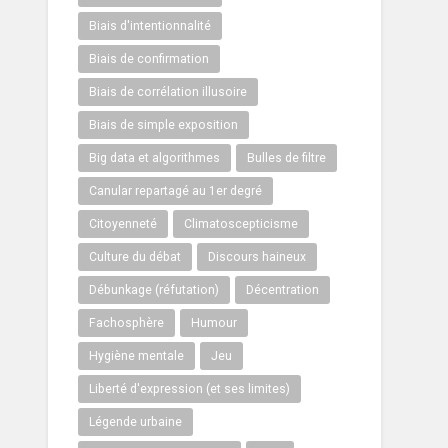
Biais d'intentionnalité
Biais de confirmation
Biais de corrélation illusoire
Biais de simple exposition
Big data et algorithmes
Bulles de filtre
Canular repartagé au 1er degré
Citoyenneté
Climatoscepticisme
Culture du débat
Discours haineux
Débunkage (réfutation)
Décentration
Fachosphère
Humour
Hygiène mentale
Jeu
Liberté d'expression (et ses limites)
Légende urbaine