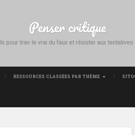
Penser critique
ls pour trier le vrai du faux et résister aux tentative
RESSOURCES CLASSÉES PAR THÈME
SITO