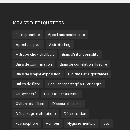
NUAGE D’ÉTIQUETTES
11 septembre
Appel aux sentiments
Appel à la peur
Astroturfing
Attrape-clic / clickbait
Biais d'intentionnalité
Biais de confirmation
Biais de corrélation illusoire
Biais de simple exposition
Big data et algorithmes
Bulles de filtre
Canular repartagé au 1er degré
Citoyenneté
Climatoscepticisme
Culture du débat
Discours haineux
Débunkage (réfutation)
Décentration
Fachosphère
Humour
Hygiène mentale
Jeu