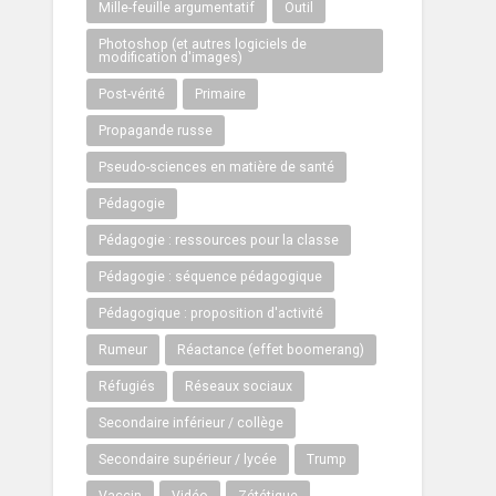
Mille-feuille argumentatif
Outil
Photoshop (et autres logiciels de
modification d'images)
Post-vérité
Primaire
Propagande russe
Pseudo-sciences en matière de santé
Pédagogie
Pédagogie : ressources pour la classe
Pédagogie : séquence pédagogique
Pédagogique : proposition d'activité
Rumeur
Réactance (effet boomerang)
Réfugiés
Réseaux sociaux
Secondaire inférieur / collège
Secondaire supérieur / lycée
Trump