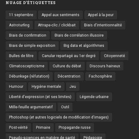
NUAGE D’ÉTIQUETTES
11 septembre
Appel aux sentiments
Appel à la peur
Astroturfing
Attrape-clic / clickbait
Biais d'intentionnalité
Biais de confirmation
Biais de corrélation illusoire
Biais de simple exposition
Big data et algorithmes
Bulles de filtre
Canular repartagé au 1er degré
Citoyenneté
Climatoscepticisme
Culture du débat
Discours haineux
Débunkage (réfutation)
Décentration
Fachosphère
Humour
Hygiène mentale
Jeu
Liberté d'expression (et ses limites)
Légende urbaine
Mille-feuille argumentatif
Outil
Photoshop (et autres logiciels de modification d'images)
Post-vérité
Primaire
Propagande russe
Pseudo-sciences en matière de santé
Pédagogie