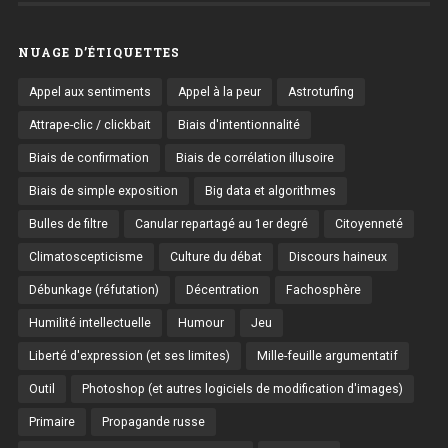
NUAGE D’ÉTIQUETTES
Appel aux sentiments
Appel à la peur
Astroturfing
Attrape-clic / clickbait
Biais d'intentionnalité
Biais de confirmation
Biais de corrélation illusoire
Biais de simple exposition
Big data et algorithmes
Bulles de filtre
Canular repartagé au 1er degré
Citoyenneté
Climatoscepticisme
Culture du débat
Discours haineux
Débunkage (réfutation)
Décentration
Fachosphère
Humilité intellectuelle
Humour
Jeu
Liberté d'expression (et ses limites)
Mille-feuille argumentatif
Outil
Photoshop (et autres logiciels de modification d'images)
Primaire
Propagande russe