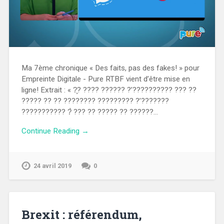
Ma 7ème chronique « Des faits, pas des fakes! » pour
Empreinte Digitale - Pure RTBF vient d’être mise en
ligne! Extrait : « ?̧? ???? ?????? ?’?????????? ??? ??
????? ?? ?? ???????? ????????? ?’???????
??????????? ?̀ ??? ?? ????? ?? ??????…
Continue Reading →
24 avril 2019
0
Brexit : référendum,