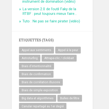
instrument de domination (vidéo)
La version 2.0 de l’outil Faky de la
RTBF : peut toujours mieux faire…
Tuto : Ne pas se faire pirater (vidéo)
ETIQUETTES (TAGS)
Appel aux sentiments
Appel à la peur
Astroturfing
Attrape-clic / clickbait
Biais d'intentionnalité
Biais de confirmation
Biais de corrélation illusoire
Biais de simple exposition
Big data et algorithmes
Bulles de filtre
Canular repartagé au 1er degré