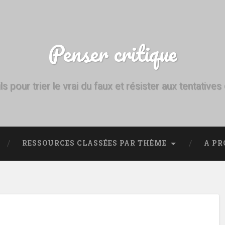
Penser critique
ls pour trier le vrai du faux et résister aux tentative
RESSOURCES CLASSÉES PAR THÈME
A PR