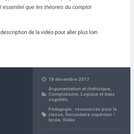
il essentiel que les théories du complot
description de la vidéo pour aller plus loin.
18 décembre 2017
Argumentation et rhétorique
,
Complotisme
,
Logique et biais
cognitifs
Pédagogie : ressources pour la
classe
,
Secondaire supérieur /
lycée
,
Vidéo