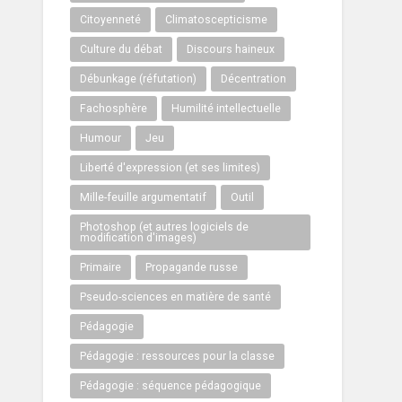
Citoyenneté
Climatoscepticisme
Culture du débat
Discours haineux
Débunkage (réfutation)
Décentration
Fachosphère
Humilité intellectuelle
Humour
Jeu
Liberté d'expression (et ses limites)
Mille-feuille argumentatif
Outil
Photoshop (et autres logiciels de
modification d'images)
Primaire
Propagande russe
Pseudo-sciences en matière de santé
Pédagogie
Pédagogie : ressources pour la classe
Pédagogie : séquence pédagogique