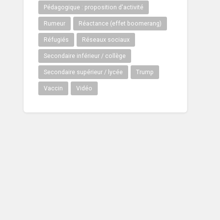
Pédagogique : proposition d'activité
Rumeur
Réactance (effet boomerang)
Réfugiés
Réseaux sociaux
Secondaire inférieur / collège
Secondaire supérieur / lycée
Trump
Vaccin
Vidéo